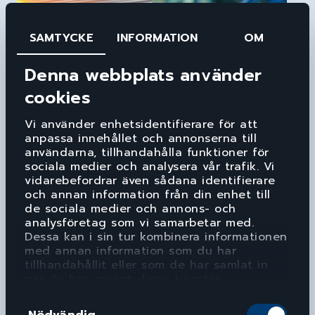
SAMTYCKE
INFORMATION
OM
Denna webbplats använder
cookies
Belysning
Profilering
Vi använder enhetsidentifierare för att
anpassa innehållet och annonserna till
LÄS MER
LÄS MER
användarna, tillhandahålla funktioner för
sociala medier och analysera vår trafik. Vi
vidarebefordrar även sådana identifierare
och annan information från din enhet till
de sociala medier och annons- och
analysföretag som vi samarbetar med.
Dessa kan i sin tur kombinera informationen
med annan information som du har
tillhandahållit eller som de har samlat in
när du har använt deras tjänster.
Samtyckesval
Nödvändig