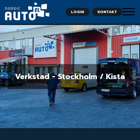
Registreringsnummer: (Viktigt vid prisfråga)
LOGIN
KONTAKT
Meddelande:
* Obligatoriska fält
Nordic Auto El får gärna skicka information till mig
som kan förbättra min verksamhet.
Verkstad - Stockholm / Kista