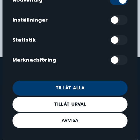
Fleet Management
Motoroptimering
LÄS MER
LÄS MER
Inställningar
Statistik
Marknadsföring
Verkstad
TILLÅT ALLA
TILLÅT URVAL
AVVISA