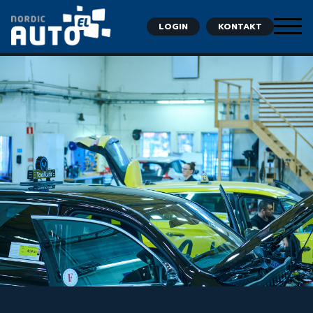
Registreringsnummer: (Viktigt vid prisfråga)
LOGIN
KONTAKT
Meddelande:
* Obligatoriska fält
Nordic Auto El får gärna skicka information till mig
som kan förbättra min verksamhet.