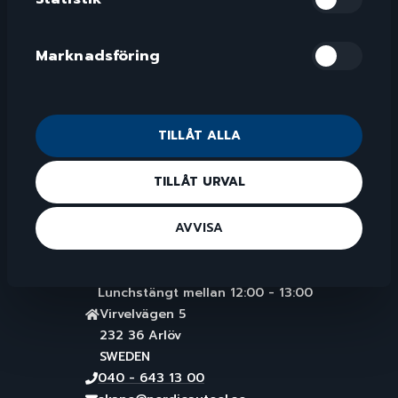
Marknadsföring
TILLÅT ALLA
TILLÅT URVAL
Nordic Auto El AB
AVVISA
MALMÖ/ARLÖV
ÖPPETTIDER
Måndag - Fredag: 08:00 - 17:00
Lunchstängt mellan 12:00 - 13:00
Virvelvägen 5
232 36 Arlöv
SWEDEN
040 - 643 13 00