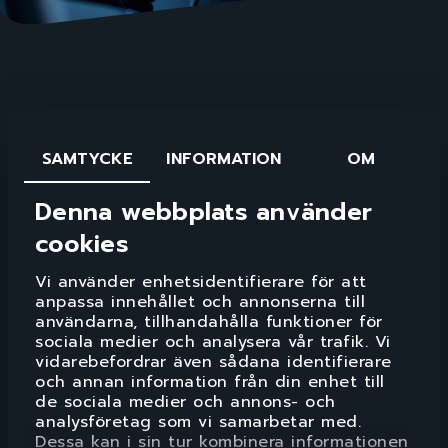
SAMTYCKE
INFORMATION
OM
Denna webbplats använder
cookies
Nordic Auto El AB
MALMÖ/ARLÖV
Vi använder enhetsidentifierare för att
anpassa innehållet och annonserna till
ÖPPETTIDER
användarna, tillhandahålla funktioner för
Måndag - Fredag: 08:00 - 17:00
sociala medier och analysera vår trafik. Vi
Lunchstängt mellan 12:00 - 13:00
vidarebefordrar även sådana identifierare
Virvelvägen 5
och annan information från din enhet till
232 36 Arlöv
de sociala medier och annons- och
analysföretag som vi samarbetar med.
SWEDEN
Dessa kan i sin tur kombinera informationen
040 - 643 13 00