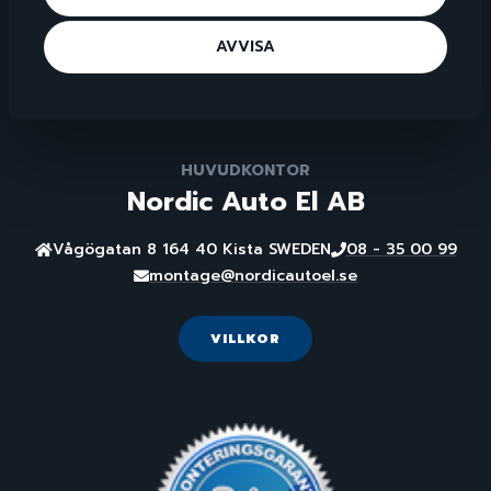
164 40 Kista
SWEDEN
AVVISA
08 - 35 00 99
montage@nordicautoel.se
HUVUDKONTOR
Nordic Auto El AB
Vågögatan 8 164 40 Kista SWEDEN
08 - 35 00 99
montage@nordicautoel.se
VILLKOR